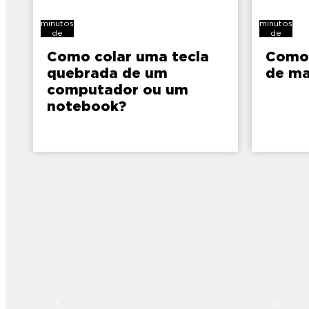
6
6
minutos
minutos
de
de
leitura
leitura
Como colar uma tecla
Como 
quebrada de um
de ma
computador ou um
notebook?
6
12