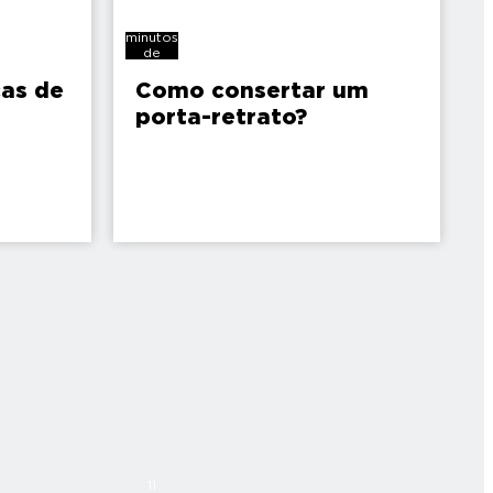
6
minutos
de
leitura
as de
Como consertar um
porta-retrato?
11