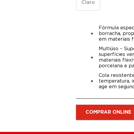
Claro
Fórmula espec
borracha, pro
em materiais fl
Multiúso – Sup
superfícies ve
materiais flex
porcelana e pa
Cola resistent
temperatura, i
age em segund
COMPRAR ONLINE