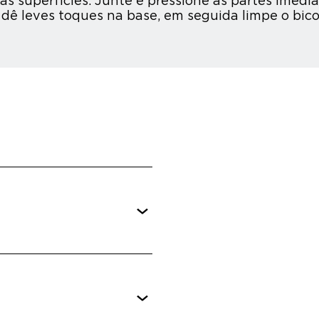
superfícies. Junte e pressione as partes imedi
dê leves toques na base, em seguida limpe o bic