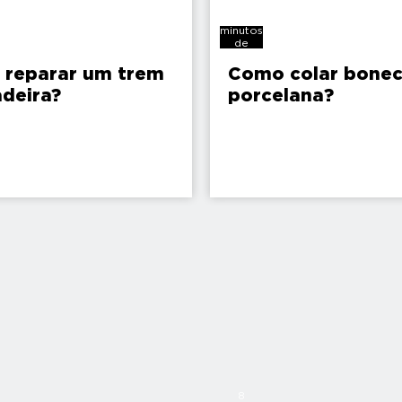
6
minutos
de
leitura
reparar um trem
Como colar bonec
deira?
porcelana?
8