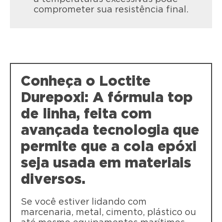
comprometer sua resistência final.
Conheça o Loctite
LOCTITE Durepoxi Líquido
Durepoxi: A fórmula top
Transparente e extraforte, o Durepoxi
de linha, feita com
Líquido é ideal para aplicações em
superfícies lisas, porosas ou irregulares.
avançada tecnologia que
permite que a cola epóxi
seja usada em materiais
diversos.
Se você estiver lidando com
marcenaria, metal, cimento, plástico ou