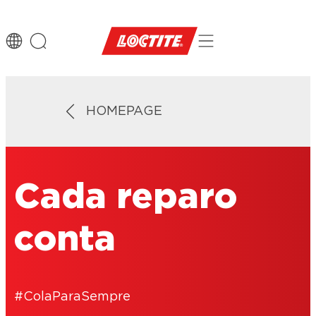
HOMEPAGE
Cada reparo
conta
#ColaParaSempre