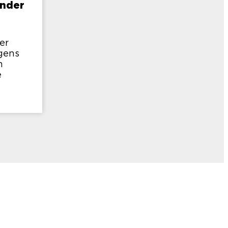
nder
er
agens
m
e
m