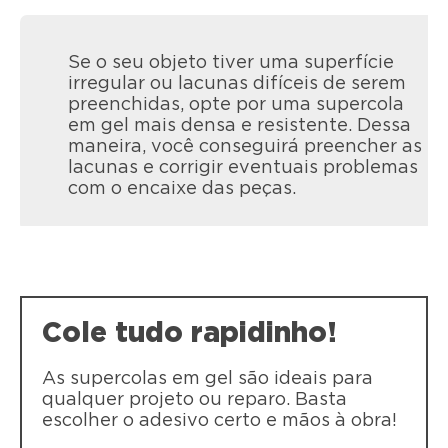
Se o seu objeto tiver uma superfície
irregular ou lacunas difíceis de serem
preenchidas, opte por uma supercola
em gel mais densa e resistente. Dessa
maneira, você conseguirá preencher as
lacunas e corrigir eventuais problemas
com o encaixe das peças.
LOCTITE Super Bonder Pincel
LOCTITE Super Bonder Pincel é uma
cola líquida instantânea que garante
Cole tudo rapidinho!
resultados limpos. Aplicador em pincel
permite aplicar o produto de modo
limpo e seguro.
As supercolas em gel são ideais para
qualquer projeto ou reparo. Basta
escolher o adesivo certo e mãos à obra!