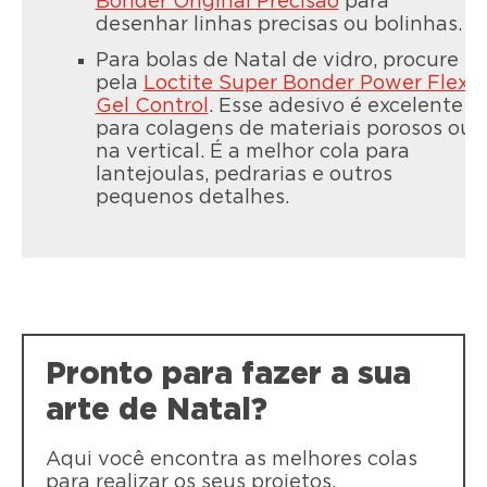
Bonder Original Precisão
para
desenhar linhas precisas ou bolinhas.
Para bolas de Natal de vidro, procure
pela
Loctite Super Bonder Power Flex
LOCTITE Super Bonder Pincel
Gel Control
. Esse adesivo é excelente
LOCTITE Super Bonder Precisão
para colagens de materiais porosos ou
LOCTITE Super Bonder Pincel é uma
na vertical. É a melhor cola para
A LOCTITE Super Bonder Precisão é
cola líquida instantânea que garante
lantejoulas, pedrarias e outros
adequada para aplicações precisas de
resultados limpos. Aplicador em pincel
pequenos detalhes.
difícil alcance, graças ao seu bico
permite aplicar o produto de modo
extralongo.
limpo e seguro.
Pronto para fazer a sua
arte de Natal?
Aqui você encontra as melhores colas
para realizar os seus projetos.