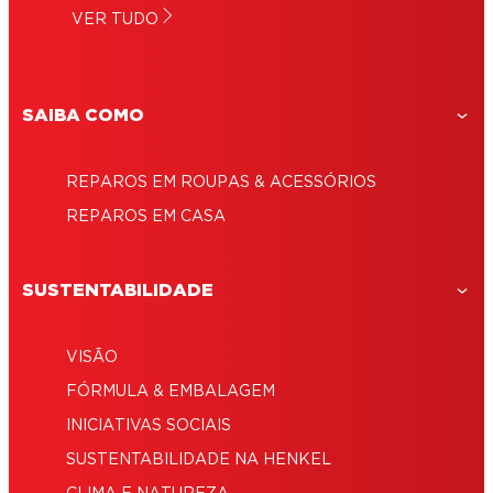
Você não precisa ser especialista em
VER TUDO
de sofisticação a seu cômodo
Como colocar janela de vidro: conserte
jardinagem: ideias de artesanato para
sem dor de cabeça
jardim
SAIBA COMO
REPAROS EM ROUPAS & ACESSÓRIOS
REPAROS EM CASA
SUSTENTABILIDADE
VISÃO
FÓRMULA & EMBALAGEM
INICIATIVAS SOCIAIS
SUSTENTABILIDADE NA HENKEL